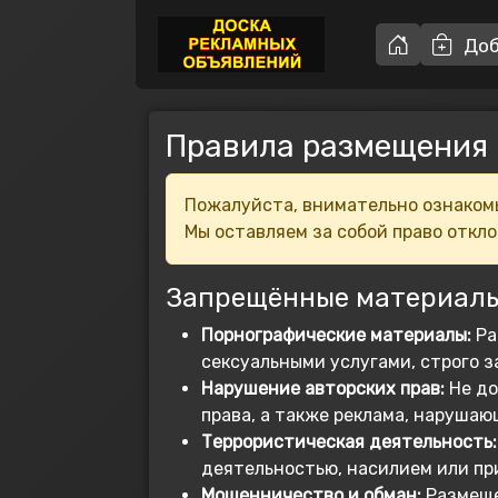
Доб
Правила размещения
Пожалуйста, внимательно ознакомь
Мы оставляем за собой право откло
Запрещённые материалы
Порнографические материалы:
Ра
сексуальными услугами, строго з
Нарушение авторских прав:
Не до
права, а также реклама, наруша
Террористическая деятельность:
деятельностью, насилием или пр
Мошенничество и обман:
Размеще