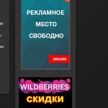
ли
ь
им