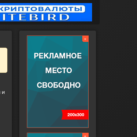
+
.
 и
+